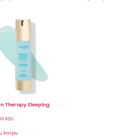
n Therapy Sleeping
.00
RSD
u korpu