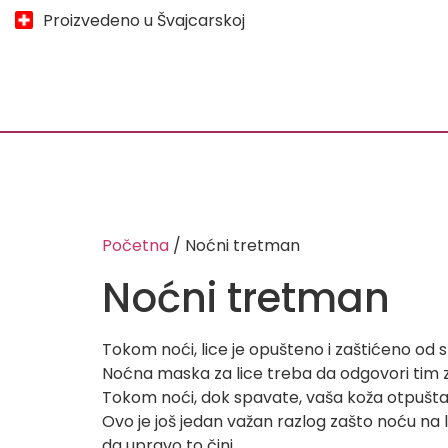
Proizvedeno u Švajcarskoj
Početna
/ Noćni tretman
Noćni tretman
Tokom noći, lice je opušteno i zaštićeno od s
Noćna maska za lice treba da odgovori tim 
Tokom noći, dok spavate, vaša koža otpušta
Ovo je još jedan važan razlog zašto noću na 
da upravo to čini.