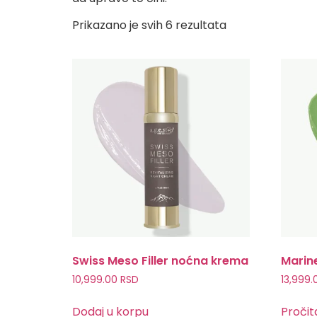
Prikazano je svih 6 rezultata
Swiss Meso Filler noćna krema
Marin
10,999.00
RSD
13,999
Dodaj u korpu
Pročita