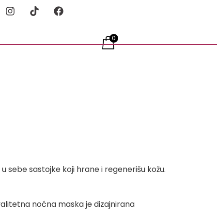
0
 u sebe sastojke koji hrane i regenerišu kožu.
kvalitetna noćna maska je dizajnirana