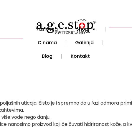
Naslovna
Shop
O nama
Galerija
Blog
Kontakt
poljašnih uticaja, čisto je i spremno da u fazi odmora primi
zahtevima.
 više vode nego danju.
lice nanosimo proizvod koji će čuvati hidriranost kože, a 