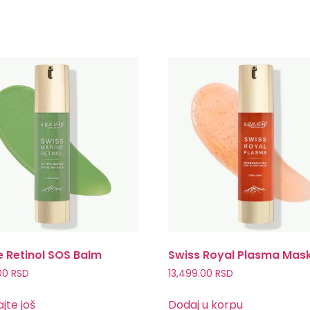
e Retinol SOS Balm
Swiss Royal Plasma Mas
.00
RSD
13,499.00
RSD
jte još
Dodaj u korpu