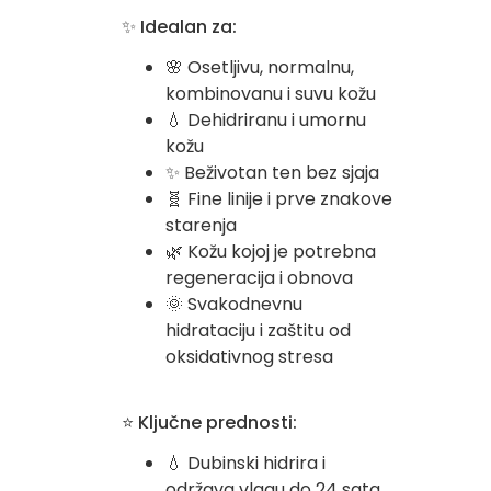
✨ Idealan za:
🌸 Osetljivu, normalnu,
kombinovanu i suvu kožu
💧 Dehidriranu i umornu
kožu
✨ Beživotan ten bez sjaja
🧬 Fine linije i prve znakove
starenja
🌿 Kožu kojoj je potrebna
regeneracija i obnova
🌞 Svakodnevnu
hidrataciju i zaštitu od
oksidativnog stresa
⭐ Ključne prednosti:
💧 Dubinski hidrira i
održava vlagu do 24 sata