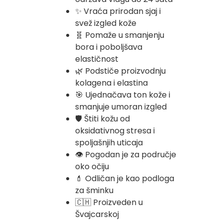
✨ Vraća prirodan sjaj i
svež izgled kože
🧬 Pomaže u smanjenju
bora i poboljšava
elastičnost
🌿 Podstiče proizvodnju
kolagena i elastina
🎯 Ujednačava ton kože i
smanjuje umoran izgled
🛡️ Štiti kožu od
oksidativnog stresa i
spoljašnjih uticaja
👁️ Pogodan je za područje
oko očiju
💄 Odličan je kao podloga
za šminku
🇨🇭 Proizveden u
Švajcarskoj