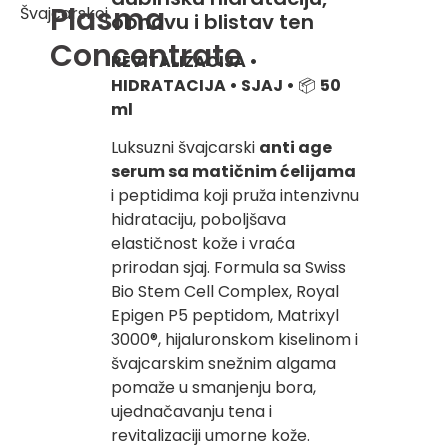
Plasma
Švajcarskoj
obnovu i blistav ten
Concentrate
REVITALIZACIJA •
HIDRATACIJA • SJAJ
•
📦
50
ml
Luksuzni švajcarski
anti age
serum sa matičnim ćelijama
i peptidima koji pruža intenzivnu
hidrataciju, poboljšava
elastičnost kože i vraća
prirodan sjaj. Formula sa Swiss
Bio Stem Cell Complex, Royal
Epigen P5 peptidom, Matrixyl
3000®, hijaluronskom kiselinom i
švajcarskim snežnim algama
pomaže u smanjenju bora,
ujednačavanju tena i
revitalizaciji umorne kože.