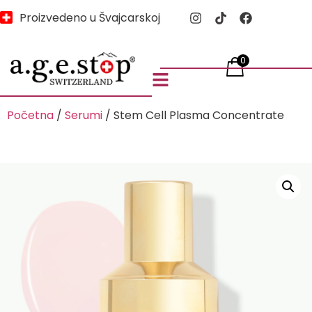
Proizvedeno u Švajcarskoj
0
Početna
/
Serumi
/ Stem Cell Plasma Concentrate