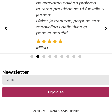
Neverovatno odličan proizvod,
izuzetno praktičan sa tri funkcije u
jednom!
Efekat je trenutan, potpuno sam
zadovoljna i definitivno ću
ponovo naručiti.
Milica
Newsletter
Prijavi se
© 2026 | Age Stop Srbija