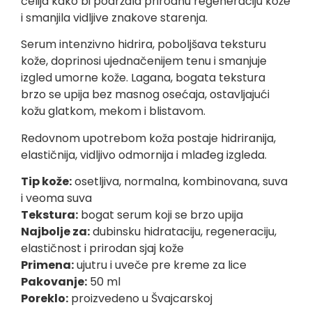
ćelija kako bi podržala prirodnu regeneraciju kože
i smanjila vidljive znakove starenja.
Serum intenzivno hidrira, poboljšava teksturu
kože, doprinosi ujednačenijem tenu i smanjuje
izgled umorne kože. Lagana, bogata tekstura
brzo se upija bez masnog osećaja, ostavljajući
kožu glatkom, mekom i blistavom.
Redovnom upotrebom koža postaje hidriranija,
elastičnija, vidljivo odmornija i mlađeg izgleda.
Tip kože:
osetljiva, normalna, kombinovana, suva
i veoma suva
Tekstura:
bogat serum koji se brzo upija
Najbolje za:
dubinsku hidrataciju, regeneraciju,
elastičnost i prirodan sjaj kože
Primena:
ujutru i uveče pre kreme za lice
Pakovanje:
50 ml
Poreklo:
proizvedeno u Švajcarskoj