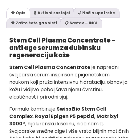
💎 Opis
🧬 Aktivni sastojci
🌙 Način upotrebe
💗 Zašto ćete ga voleti
📋 Sastav – INCI
Stem Cell Plasma Concentrate –
anti age serum za dubinsku
regeneraciju kože
Stem Cell Plasma Concentrate
je napredni
švajcarski serum inspirisan epigenetskom
naukom koji pruža intenzivnu hidrataciju, obnavlja
kožu i vidljivo poboljšava njenu čvrstinu,
elastičnost i prirodni sjaj.
Formula kombinuje
Swiss Bio Stem Cell
Complex
,
Royal Epigen P5 peptid
,
Matrixyl
3000®
, hijaluronsku kiselinu, niacinamid,
švajcarske snežne alge i više vrsta biljnih matičnih