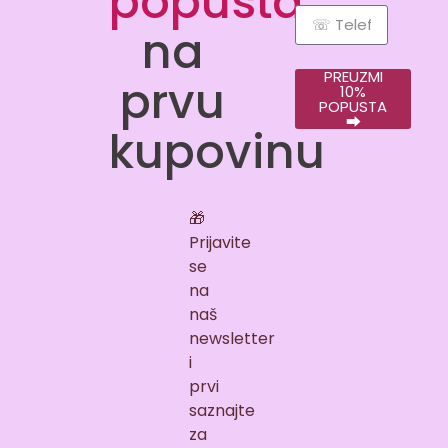
popusta
na
PREUZMI
prvu
10%
POPUSTA
⮕
kupovinu
🎁
Prijavite
se
na
naš
newsletter
i
prvi
saznajte
za