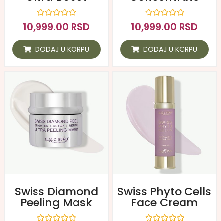
Ocenjeno
Ocenjeno
10,999.00
RSD
10,999.00
RSD
sa
sa
0
0
od
od
DODAJ U KORPU
DODAJ U KORPU
5
5
Swiss Diamond
Swiss Phyto Cells
Peeling Mask
Face Cream