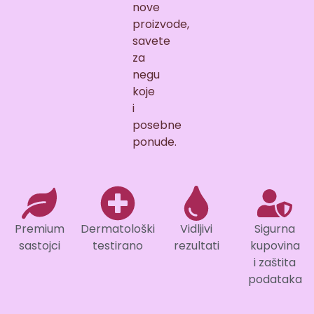
nove
proizvode,
savete
za
negu
koje
i
posebne
ponude.
Premium
Dermatološki
Vidljivi
Sigurna
sastojci
testirano
rezultati
kupovina
i zaštita
podataka