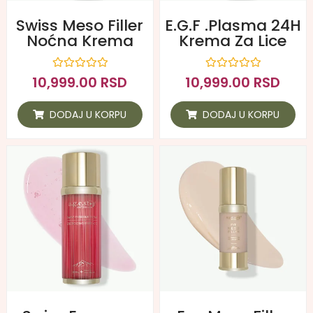
Swiss Meso Filler
E.G.F .Plasma 24H
Noćna Krema
Krema Za Lice
Ocenjeno
Ocenjeno
10,999.00
RSD
10,999.00
RSD
sa
sa
0
0
od
od
DODAJ U KORPU
DODAJ U KORPU
5
5