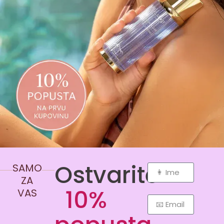
Ostvarite
SAMO
ZA
10%
VAS