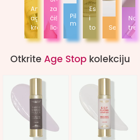
Anti-
za
Esencija
Piling
age
čišćenje
i
Noć
maske
kreme
lica
tonik
Serumi
tre
Otkrite
Age Stop
kolekciju