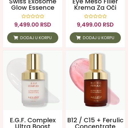
Swiss Exosome
Eye Meso Filler
Glow Essence
Krema Za Oči
Ocenjeno
Ocenjeno
9,499.00
RSD
9,499.00
RSD
sa
sa
0
0
od
od
DODAJ U KORPU
DODAJ U KORPU
5
5
E.G.F. Complex
B12 / C15 + Ferulic
Ultra Boost
Concentrate