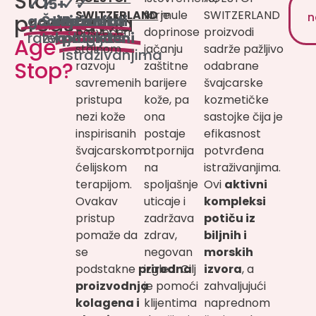
Šta
✓ 15+
✓
✓
✓
SWITZERLAND
formule
je
SWITZERLAND
n
predstavlja
godina
Švajcarska
Aktivni
Rezultati
posvećen
doprinose
proizvodi
razvoja
tehologija
kompleksi
potvrđeni
Age
stalnom
jačanju
sadrže pažljivo
istraživanjima
Stop?
razvoju
zaštitne
odabrane
savremenih
barijere
švajcarske
pristupa
kože, pa
kozmetičke
nezi kože
ona
sastojke čija je
inspirisanih
postaje
efikasnost
švajcarskom
otpornija
potvrđena
ćelijskom
na
istraživanjima.
terapijom.
spoljašnje
Ovi
aktivni
Ovakav
uticaje i
kompleksi
pristup
zadržava
potiču iz
pomaže da
zdrav,
biljnih i
se
negovan
morskih
podstakne
prirodna
izgled. Cilj
izvora
, a
proizvodnja
je pomoći
zahvaljujući
kolagena i
klijentima
naprednom