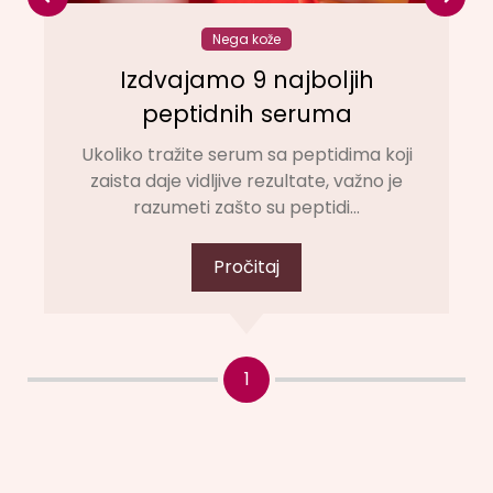
Nega kože
Izdvajamo 9 najboljih
peptidnih seruma
Ukoliko tražite serum sa peptidima koji
zaista daje vidljive rezultate, važno je
razumeti zašto su peptidi...
Pročitaj
1