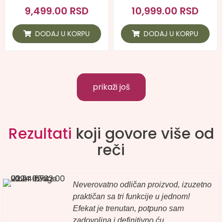
Ocenjeno
Ocenjeno
9,499.00
RSD
10,999.00
RSD
sa
sa
0
0
od
od
DODAJ U KORPU
DODAJ U KORPU
5
5
prikaži još
Rezultati
koji govore više od
reči
Neverovatno odličan proizvod, izuzetno
praktičan sa tri funkcije u jednom!
Efekat je trenutan, potpuno sam
zadovoljna i definitivno ću