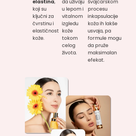
elastina
,
da uživaju
švajcarskom
koji su
u lepom i
procesu
ključni za
vitalnom
inkapsulacije
čvrstinu i
izgledu
koža ih lakše
elastičnost
kože
usvaja, pa
kože.
tokom
formule mogu
celog
da pruže
života.
maksimalan
efekat.